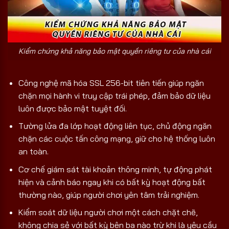
Kiểm chứng khả năng bảo mật quyền riêng tư của nhà cái
Công nghệ mã hóa SSL 256-bit tiên tiến giúp ngăn
chặn mọi hành vi truy cập trái phép, đảm bảo dữ liệu
luôn được bảo mật tuyệt đối.
Tường lửa đa lớp hoạt động liên tục, chủ động ngăn
chặn các cuộc tấn công mạng, giữ cho hệ thống luôn
an toàn.
Cơ chế giám sát tài khoản thông minh, tự động phát
hiện và cảnh báo ngay khi có bất kỳ hoạt động bất
thường nào, giúp người chơi yên tâm trải nghiệm.
Kiểm soát dữ liệu người chơi một cách chặt chẽ,
không chia sẻ với bất kỳ bên ba nào trừ khi là yêu cầu