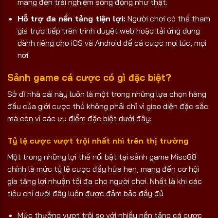
mang đến trải nghiệm sống động như thật.
Hỗ trợ đa nền tảng tiện lợi:
Người chơi có thể tham
gia trực tiếp trên trình duyệt web hoặc tải ứng dụng
dành riêng cho iOS và Android để cá cược mọi lúc, mọi
nơi.
Sảnh game cá cược có gì đặc biệt?
Sở dĩ nhà cái này luôn là một trong những lựa chọn hàng
đầu của giới cược thủ không phải chỉ vì giao diện đặc sắc
mà còn vì các ưu điểm đặc biệt dưới đây:
Tỷ lệ cược vượt trội nhất nhì trên thị trường
Một trong những lợi thế nổi bật tại sảnh game Miso88
chính là mức tỷ lệ cược đầy hứa hẹn, mang đến cơ hội
gia tăng lợi nhuận tối đa cho người chơi. Nhất là khi các
tiêu chí dưới đây luôn được đảm bảo đầy đủ
Mức thưởng vượt trội so với nhiều nền tảng cá cược