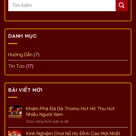
DANH MỤC
Hướng Dẫn
(7)
Tin Tức
(17)
BÀI VIẾT MỚI
Khám Phá Đá Gà Thomo Hot Hit Thu Hút
Nhiều Người Xem
ở
Chức năng bình luận bị tắt
Khám
Phá
Kinh Nghiệm Chơi Nổ Hũ Đỉnh Cao Mới Nhất