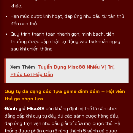
khác.
Hạn mức cược linh hoạt, đáp ứng nhu cầu từ tân thủ
đến cao thủ.
Quy trình thanh toán nhanh gọn, minh bạch, tiền
thưởng được cập nhật tự động vào tài khoản ngay
sau khi chiến thắng.
Xem Thêm
Tuyển Dụng Miso88 Nhiều Vị Trí,
Phúc Lợi Hấp Dẫn
Quy tụ đa dạng các tựa game đình đám – Hội viên
thả ga chọn lựa
Đánh giá Miso88
còn khẳng định vị thế là sân chơi
đẳng cấp khi quy tụ đầy đủ các sảnh cược hàng đầu,
đáp ứng trọn vẹn nhu cầu giải trí của mọi cược thủ. Hệ
thống được phân chia rõ ràng thành 5 sảnh cá cược