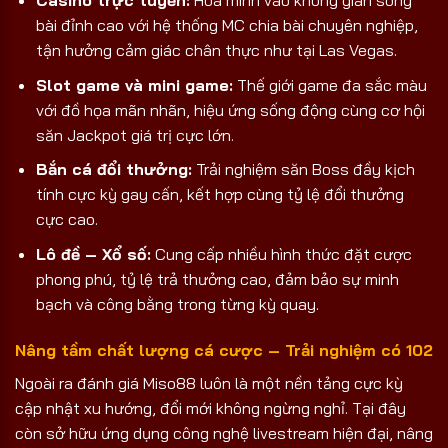
Casino trực tuyến:
Hòa mình vào không gian sòng
bài đỉnh cao với hệ thống MC chia bài chuyên nghiệp,
tận hưởng cảm giác chân thực như tại Las Vegas.
Slot game và mini game:
Thế giới game đa sắc màu
với đồ họa mãn nhãn, hiệu ứng sống động cùng cơ hội
săn Jackpot giá trị cực lớn.
Bắn cá đổi thưởng:
Trải nghiệm săn Boss đầy kịch
tính cực kỳ gay cấn, kết hợp cùng tỷ lệ đổi thưởng
cực cao.
Lô đề – Xổ số:
Cung cấp nhiều hình thức đặt cược
phong phú, tỷ lệ trả thưởng cao, đảm bảo sự minh
bạch và công bằng trong từng kỳ quay.
Nâng tầm chất lượng cá cược – Trải nghiệm có 102
Ngoài ra
đánh giá Miso88
luôn là một nền tảng cực kỳ
cập nhật xu hướng, đổi mới không ngừng nghỉ. Tại đây
còn sở hữu ứng dụng công nghệ livestream hiện đại, nâng