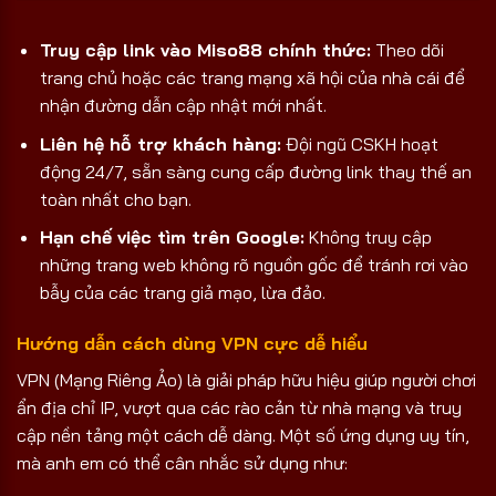
Truy cập link vào Miso88
chính thức:
Theo dõi
trang chủ hoặc các trang mạng xã hội của nhà cái để
nhận đường dẫn cập nhật mới nhất.
Liên hệ hỗ trợ khách hàng:
Đội ngũ CSKH hoạt
động 24/7, sẵn sàng cung cấp đường link thay thế an
toàn nhất cho bạn.
Hạn chế việc tìm trên Google:
Không truy cập
những trang web không rõ nguồn gốc để tránh rơi vào
bẫy của các trang giả mạo, lừa đảo.
Hướng dẫn cách dùng VPN cực dễ hiểu
VPN (Mạng Riêng Ảo) là giải pháp hữu hiệu giúp người chơi
ẩn địa chỉ IP, vượt qua các rào cản từ nhà mạng và truy
cập nền tảng một cách dễ dàng. Một số ứng dụng uy tín,
mà anh em có thể cân nhắc sử dụng như: