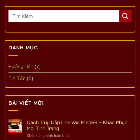
DANH MỤC
Hướng Dẫn
(7)
Tin Tức
(6)
BÀI VIẾT MỚI
Cách Truy Cập Link Vào Miso88 – Khắc Phục
Mọi Tình Trạng
ở
Chức năng bình luận bị tắt