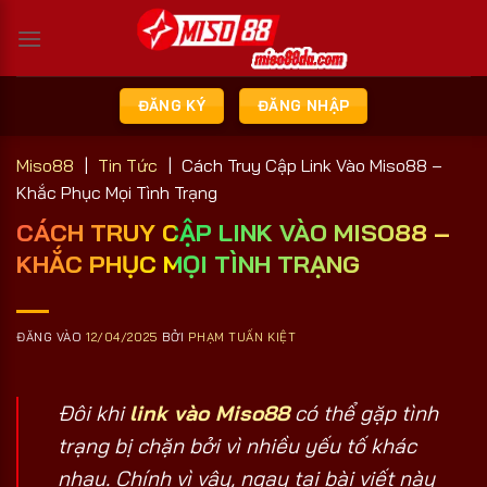
Bỏ
qua
nội
dung
ĐĂNG KÝ
ĐĂNG NHẬP
Miso88
|
Tin Tức
|
Cách Truy Cập Link Vào Miso88 –
Khắc Phục Mọi Tình Trạng
CÁCH TRUY CẬP LINK VÀO MISO88 –
KHẮC PHỤC MỌI TÌNH TRẠNG
ĐĂNG VÀO
12/04/2025
BỞI
PHẠM TUẤN KIỆT
Đôi khi
link vào Miso88
có thể gặp tình
trạng bị chặn bởi vì nhiều yếu tố khác
nhau. Chính vì vậy, ngay tại bài viết này