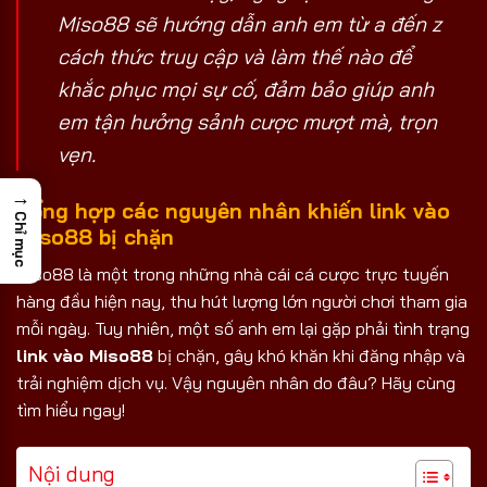
Miso88 sẽ hướng dẫn anh em từ a đến z
cách thức truy cập và làm thế nào để
khắc phục mọi sự cố, đảm bảo giúp anh
em tận hưởng sảnh cược mượt mà, trọn
vẹn.
→
Tổng hợp các nguyên nhân khiến link vào
Chỉ mục
Miso88 bị chặn
Miso88 là một trong những nhà cái cá cược trực tuyến
hàng đầu hiện nay, thu hút lượng lớn người chơi tham gia
mỗi ngày. Tuy nhiên, một số anh em lại gặp phải tình trạng
link vào Miso88
bị chặn, gây khó khăn khi đăng nhập và
trải nghiệm dịch vụ. Vậy nguyên nhân do đâu? Hãy cùng
tìm hiểu ngay!
Nội dung