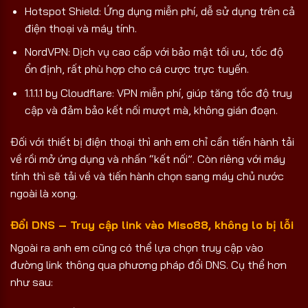
Hotspot Shield: Ứng dụng miễn phí, dễ sử dụng trên cả
điện thoại và máy tính.
NordVPN: Dịch vụ cao cấp với bảo mật tối ưu, tốc độ
ổn định, rất phù hợp cho cá cược trực tuyến.
1.1.1.1 by Cloudflare: VPN miễn phí, giúp tăng tốc độ truy
cập và đảm bảo kết nối mượt mà, không gián đoạn.
Đối với thiết bị điện thoại thì anh em chỉ cần tiến hành tải
về rồi mở ứng dụng và nhấn “kết nối”. Còn riêng với máy
tính thì sẽ tải về và tiến hành chọn sang máy chủ nước
ngoài là xong.
Đổi DNS – Truy cập link vào Miso88, không lo bị lỗi
Ngoài ra anh em cũng có thể lựa chọn truy cập vào
đường link thông qua phương pháp đổi DNS. Cụ thể hơn
như sau: