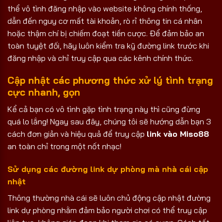
thể vô tình đăng nhập vào website không chính thống,
dẫn đến nguy cơ mất tài khoản, rò rỉ thông tin cá nhân
hoặc thậm chí bị chiếm đoạt tiền cược. Để đảm bảo an
toàn tuyệt đối, hãy luôn kiểm tra kỹ đường link trước khi
đăng nhập và chỉ truy cập qua các kênh chính thức.
Cập nhật các phương thức xử lý tình trạng
cực nhanh, gọn
Kể cả bạn có vô tình gặp tình trạng này thì cũng đừng
quá lo lắng! Ngay sau đây, chúng tôi sẽ hướng dẫn bạn 3
cách đơn giản và hiệu quả để truy cập
link vào Miso88
an toàn chỉ trong một nốt nhạc!
Sử dụng các đường link dự phòng mà nhà cái cập
nhật
Thông thường nhà cái sẽ luôn chủ động cập nhật đường
link dự phòng nhằm đảm bảo người chơi có thể truy cập