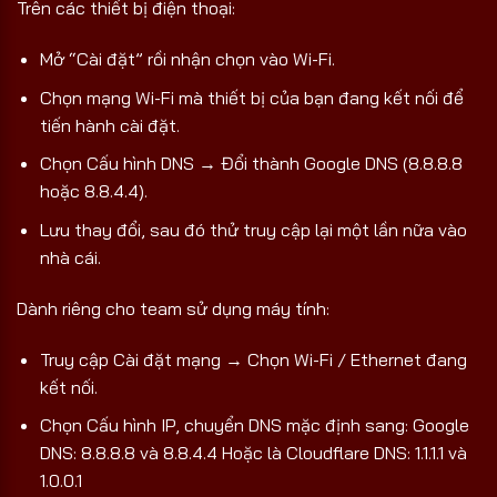
Trên các thiết bị điện thoại:
Mở “Cài đặt” rồi nhận chọn vào Wi-Fi.
Chọn mạng Wi-Fi mà thiết bị của bạn đang kết nối để
tiến hành cài đặt.
Chọn Cấu hình DNS → Đổi thành Google DNS (8.8.8.8
hoặc 8.8.4.4).
Lưu thay đổi, sau đó thử truy cập lại một lần nữa vào
nhà cái.
Dành riêng cho team sử dụng máy tính:
Truy cập Cài đặt mạng → Chọn Wi-Fi / Ethernet đang
kết nối.
Chọn Cấu hình IP, chuyển DNS mặc định sang: Google
DNS: 8.8.8.8 và 8.8.4.4 Hoặc là Cloudflare DNS: 1.1.1.1 và
1.0.0.1