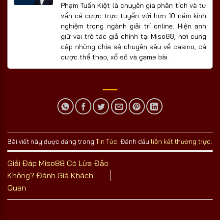
Phạm Tuấn Kiệt là chuyên gia phân tích và tư
vấn cá cược trực tuyến với hơn 10 năm kinh
nghiệm trong ngành giải trí online. Hiện anh
giữ vai trò tác giả chính tại Miso88, nơi cung
cấp những chia sẻ chuyên sâu về casino, cá
cược thể thao, xổ số và game bài.
Bài viết này được đăng trong
Tin Tức
. Đánh dấu
liên kết thường trực
.
Giải Đáp Miso88 Có Lừa Đảo
Không? Đánh Giá Khách
Quan