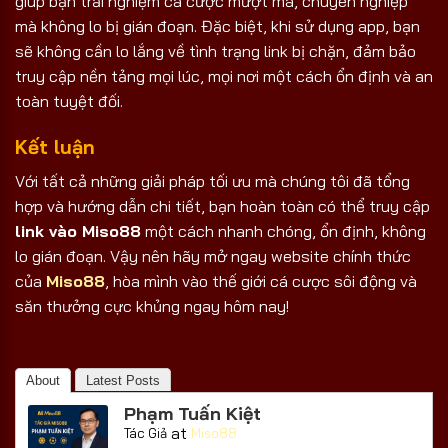
giúp bạn trải nghiệm cá cược mượt mà, chuyên nghiệp
mà không lo bị gián đoạn. Đặc biệt, khi sử dụng app, bạn
sẽ không cần lo lắng về tình trạng link bị chặn, đảm bảo
truy cập nền tảng mọi lúc, mọi nơi một cách ổn định và an
toàn tuyệt đối.
Kết luận
Với tất cả những giải pháp tối ưu mà chúng tôi đã tổng
hợp và hướng dẫn chi tiết, bạn hoàn toàn có thể truy cập
link vào Miso88
một cách nhanh chóng, ổn định, không
lo gián đoạn. Vậy nên hãy mở ngay website chính thức
của
Miso88
, hòa mình vào thế giới cá cược sôi động và
săn thưởng cực khủng ngay hôm nay!
About
Latest Posts
Phạm Tuấn Kiệt
at
Tác Giả
Miso88