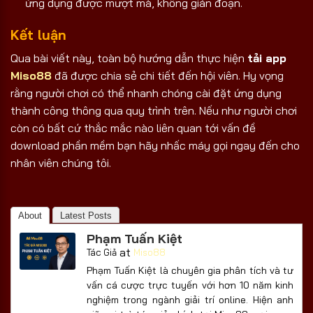
ứng dụng được mượt mà, không gián đoạn.
Kết luận
Qua bài viết này, toàn bộ hướng dẫn thực hiện
tải app
Miso88
đã được chia sẻ chi tiết đến hội viên. Hy vọng
rằng người chơi có thể nhanh chóng cài đặt ứng dụng
thành công thông qua quy trình trên. Nếu như người chơi
còn có bất cứ thắc mắc nào liên quan tới vấn đề
download phần mềm bạn hãy nhấc máy gọi ngay đến cho
nhân viên chúng tôi.
About
Latest Posts
Phạm Tuấn Kiệt
at
Tác Giả
Miso88
Phạm Tuấn Kiệt là chuyên gia phân tích và tư
vấn cá cược trực tuyến với hơn 10 năm kinh
nghiệm trong ngành giải trí online. Hiện anh