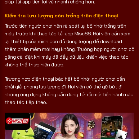
giúp tải app tiện lợi và nhanh chóng hơn.
Kiểm tra lưu lượng còn trống trên điện thoại
Trước tiên người chơi nên rà soát lại bộ nhớ trống trên
máy trước khi thao tác tải app Miso88. Hội viên cần xem
lại thiết bị của mình còn đủ dung lượng để download
thêm phần mềm mới hay không. Trường hợp người chơi cố
gắng cài đặt khi máy đã đầy dữ liệu khiến việc thao tác
không thể thực hiện được.
Trường hợp điện thoại báo hết bộ nhớ, người chơi cần
phải giải phóng lưu lượng đi. Hội viên có thể gỡ bớt đi
những ứng dụng không cần dùng tới rồi mới tiến hành các
thao tác tiếp theo.