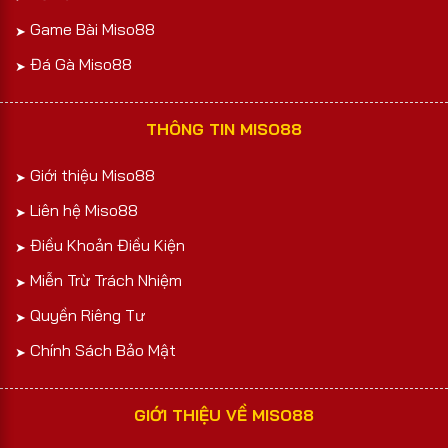
Game Bài Miso88
Đá Gà Miso88
THÔNG TIN MISO88
Giới thiệu Miso88
Liên hệ Miso88
Điều Khoản Điều Kiện
Miễn Trừ Trách Nhiệm
Quyền Riêng Tư
Chính Sách Bảo Mật
GIỚI THIỆU VỀ MISO88