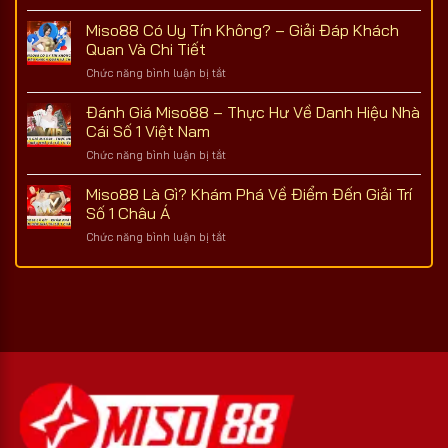
Giải
Miso88
Đáp
Miso88 Có Uy Tín Không? – Giải Đáp Khách
–
Miso88
Khắc
Quan Và Chi Tiết
Có
Phục
ở
Chức năng bình luận bị tắt
Lừa
Mọi
Miso88
Đảo
Tình
Có
Đánh Giá Miso88 – Thực Hư Về Danh Hiệu Nhà
Không?
Trạng
Uy
Đánh
Cái Số 1 Việt Nam
Tín
Giá
ở
Chức năng bình luận bị tắt
Không?
Khách
Đánh
–
Quan
Giá
Miso88 Là Gì? Khám Phá Về Điểm Đến Giải Trí
Giải
Miso88
Đáp
Số 1 Châu Á
–
Khách
ở
Chức năng bình luận bị tắt
Thực
Quan
Miso88
Hư
Và
Là
Về
Chi
Gì?
Danh
Tiết
Khám
Hiệu
Phá
Nhà
Về
Cái
Điểm
Số
Đến
1
Giải
Việt
Trí
Nam
Số
1