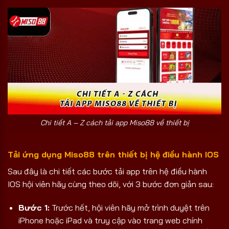
Chi tiết A – Z cách tải app Miso88 về thiết bị
Tải ứng dụng Miso88 trên thiết bị hệ điều hành IOS
Sau đây là chi tiết các bước tải app trên hệ điều hành
IOS hội viên hãy cùng theo dõi, với 3 bước đơn giản sau:
Bước 1:
Trước hết, hội viên hãy mở trình duyệt trên
iPhone hoặc iPad và truy cập vào trang web chính