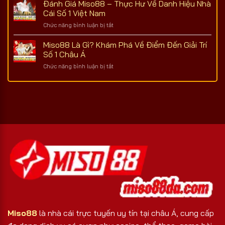
Có
Đánh Giá Miso88 – Thực Hư Về Danh Hiệu Nhà
Không?
Trạng
Uy
Đánh
Cái Số 1 Việt Nam
Tín
Giá
ở
Chức năng bình luận bị tắt
Không?
Khách
Đánh
–
Quan
Giá
Miso88 Là Gì? Khám Phá Về Điểm Đến Giải Trí
Giải
Miso88
Đáp
Số 1 Châu Á
–
Khách
ở
Chức năng bình luận bị tắt
Thực
Quan
Miso88
Hư
Và
Là
Về
Chi
Gì?
Danh
Tiết
Khám
Hiệu
Phá
Nhà
Về
Cái
Điểm
Số
Đến
1
Giải
Việt
Trí
Nam
Số
1
Châu
Á
Miso88
là nhà cái trực tuyến uy tín tại châu Á, cung cấp