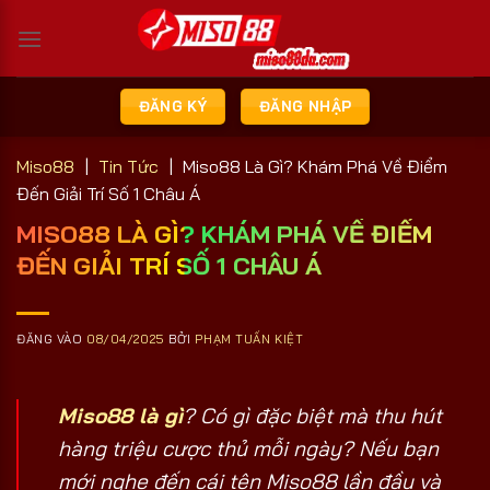
Bỏ
qua
nội
dung
ĐĂNG KÝ
ĐĂNG NHẬP
Miso88
|
Tin Tức
|
Miso88 Là Gì? Khám Phá Về Điểm
Đến Giải Trí Số 1 Châu Á
MISO88 LÀ GÌ? KHÁM PHÁ VỀ ĐIỂM
ĐẾN GIẢI TRÍ SỐ 1 CHÂU Á
ĐĂNG VÀO
08/04/2025
BỞI
PHẠM TUẤN KIỆT
Miso88 là gì
? Có gì đặc biệt mà thu hút
hàng triệu cược thủ mỗi ngày? Nếu bạn
mới nghe đến cái tên Miso88 lần đầu và