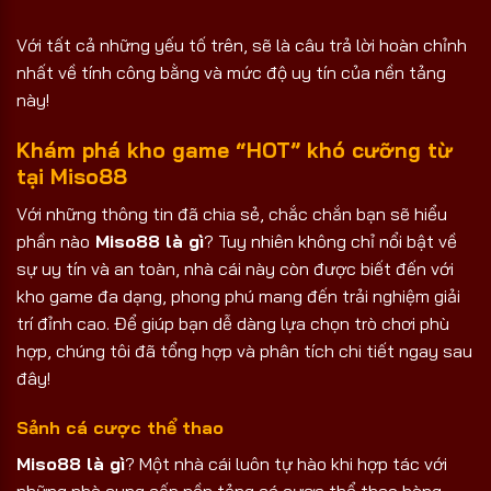
Với tất cả những yếu tố trên, sẽ là câu trả lời hoàn chỉnh
nhất về tính công bằng và mức độ uy tín của nền tảng
này!
Khám phá kho game “HOT” khó cưỡng từ
tại Miso88
Với những thông tin đã chia sẻ, chắc chắn bạn sẽ hiểu
phần nào
Miso88 là gì
? Tuy nhiên không chỉ nổi bật về
sự uy tín và an toàn, nhà cái này còn được biết đến với
kho game đa dạng, phong phú mang đến trải nghiệm giải
trí đỉnh cao. Để giúp bạn dễ dàng lựa chọn trò chơi phù
hợp, chúng tôi đã tổng hợp và phân tích chi tiết ngay sau
đây!
Sảnh cá cược thể thao
Miso88 là gì
? Một nhà cái luôn tự hào khi hợp tác với