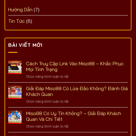
Hướng Dẫn
(7)
Tin Tức
(6)
BÀI VIẾT MỚI
Cách Truy Cập Link Vào Miso88 – Khắc Phục
Mọi Tình Trạng
ở
Chức năng bình luận bị tắt
Cách
Truy
Giải Đáp Miso88 Có Lừa Đảo Không? Đánh Giá
Cập
Khách Quan
Link
ở
Chức năng bình luận bị tắt
Vào
Giải
Miso88
Đáp
Miso88 Có Uy Tín Không? – Giải Đáp Khách
–
Miso88
Khắc
Quan Và Chi Tiết
Có
Phục
ở
Chức năng bình luận bị tắt
Lừa
Mọi
Miso88
Đảo
Tình